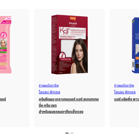
ช่างผมมืออาชีพ
ช่างผมมืออาชีพ
โลแลน พิกเซล
โลแลน พิกเซล
ดอร์
ครีมยืดผม เคราเทนเนอร์ แฮร์ สเตรทเทน
แฮร์ บลิชชิ่ง พา
นิ่ง ครีม เซต
สำหรับผมธรรมดาถึงแข็งแรง