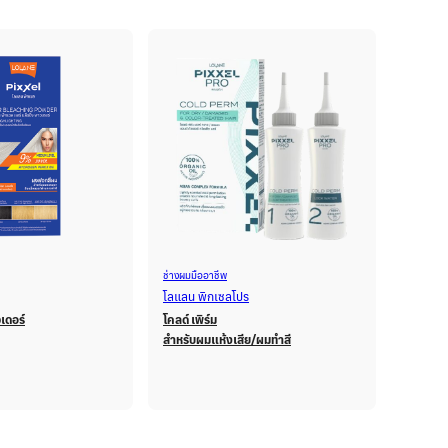
ช่างผมมืออาชีพ
ช่างผมมือ
โลแลน พิกเซลโปร
โลแลน พ
วเดอร์
โคลด์ เพิร์ม
บลอนด์ 
สำหรับผมแห้งเสีย/ผมทำสี
แฮร์ บลิ