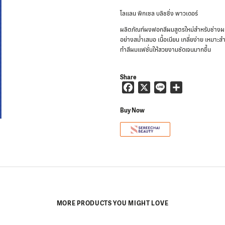
โลแลน พิกเซล บลิชชิ่ง พาวเดอร์
ผลิตภัณฑ์ผงฟอกสีผมสูตรใหม่สำหรับช่างผม
อย่างสม่ำเสมอ เนื้อเนียน เกลี่ยง่าย เหมา
ทำสีผมแฟชั่นให้สวยงามชัดเจนมากขึ้น
Share
F
X
L
S
a
i
h
c
n
a
Buy Now
e
e
r
b
e
o
o
k
MORE PRODUCTS YOU MIGHT LOVE