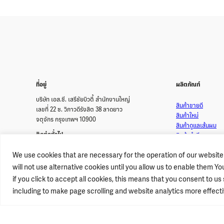
ที่อยู่
ผลิตภัณฑ์
บริษัท เอส.ซี. เสรีชัยบิวตี้ สำนักงานใหญ่
สินค้าขายดี
เลขที่ 22 ซ. วิภาวดีรังสิต 38 ลาดยาว
สินค้าใหม่
จตุจักร กรุงเทพฯ 10900
สินค้าดูแลเส้นผม
ติดต่อทั่วไป
สินค้าทำสีผม
สินค้าสำหรับผู้ชาย
info@lolane.com
We use cookies that are necessary for the operation of our website
สินค้าดูแลผิวกาย
ติดต่อสมัครงาน
will not use alternative cookies until you allow us to enable them 
แบบสอบถาม
if you click to accept all cookies, this means that you consent to u
hrscs@lolane.com
เลือกผลิตภัณฑ์โลแ
including to make page scrolling and website analytics more effectiv
T.
+662793 4000
F
+66 2930 1140