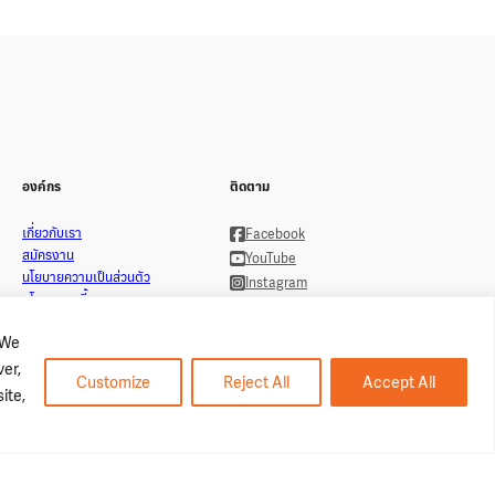
องค์กร
ติดตาม
เกี่ยวกับเรา
Facebook
สมัครงาน
YouTube
นโยบายความเป็นส่วนตัว
Instagram
นโยบายคุกกี้
LINE Official
 We
ver,
Customize
Reject All
Accept All
ite,
Copyright ©2026 Lolane Thailand. All Right Reserved.