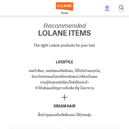
Recommended
LOLANE ITEMS
The right Lolane products for your hair.
LIFESTYLE
เคยทำสีผม, เคยดัดผมหรือยืดผม, ใช้ไดร์เป่าผมทุกวัน,
จัดเเต่งทรงผมด้วยเครื่องหนีบผม/เครื่องม้วนผม
ควบคู่กับสเปรย์หรือเเว็กซ์เป็นประจำ
ทำให้เส้นผมมีปัญหาเเห้งเสีย ชี้ฟู ไม่เงางาม
DREAM HAIR
ฟื้นบำรุงผมแห้งเสียลีบแบน ให้มีวอลลุ่ม